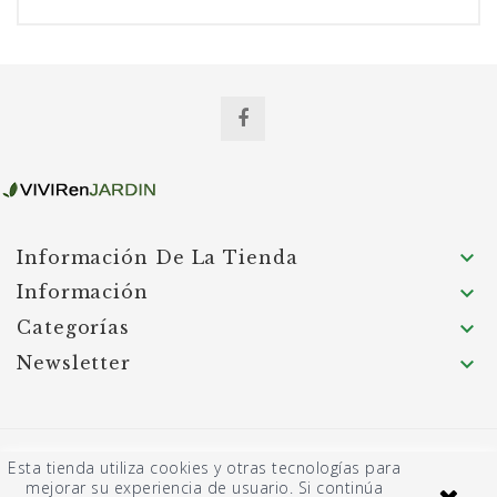

Información De La Tienda
Información

Categorías

Newsletter

© 2026 Garden Hortum SL - Página desarrollada
Esta tienda utiliza cookies y otras tecnologías para
por JASBAT: Servicios informáticos
mejorar su experiencia de usuario. Si continúa