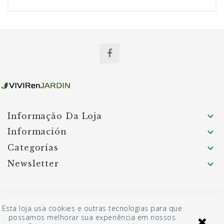

Informação Da Loja
Información

Categorías

Newsletter

© 2026 - Software de comércio eletrónico por
Esta loja usa cookies e outras tecnologias para que
PrestaShop™
possamos melhorar sua experiência em nossos