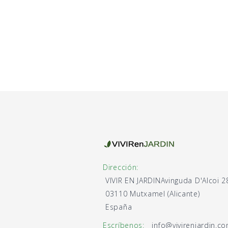
Dirección:
VIVIR EN JARDIN
Avinguda D'Alcoi 2
03110 Mutxamel (Alicante)
España
Escríbenos:
info@vivirenjardin.c