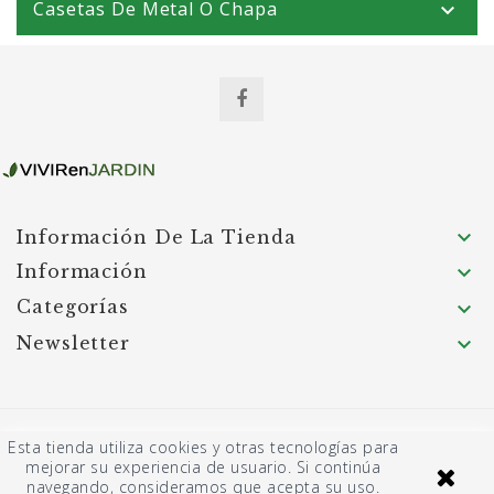
Casetas De Metal O Chapa


Información De La Tienda
Información

Categorías

Newsletter

© 2026 Garden Hortum SL - Página desarrollada
Esta tienda utiliza cookies y otras tecnologías para
por JASBAT: Servicios informáticos
mejorar su experiencia de usuario. Si continúa
navegando, consideramos que acepta su uso.