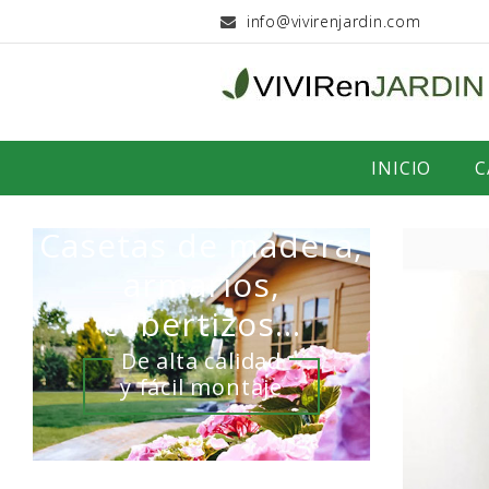
info@vivirenjardin.com
INICIO
C
Casetas de madera,
armarios,
cobertizos...
De alta calidad
y fácil montaje