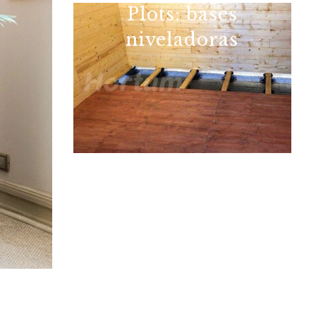
Plots: bases
niveladoras