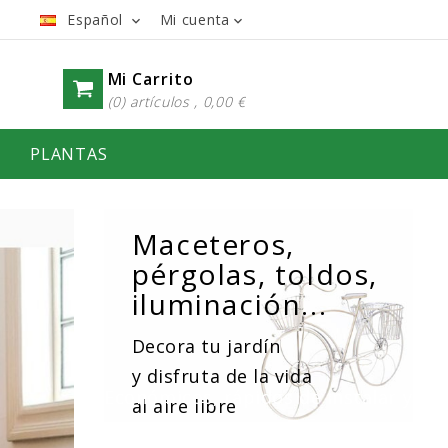
Español
Mi cuenta


Mi Carrito
(0) artículos , 0,00 €
PLANTAS
Maceteros,
pérgolas, toldos,
iluminación...
Decora tu jardín
y disfruta de la vida
Económicos, rápidos de instalar y
al aire libre
duraderos