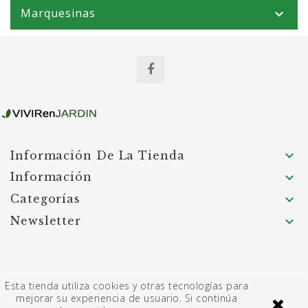
Marquesinas


Información De La Tienda
Información

Categorías

Newsletter

© 2026 Garden Hortum SL - Página desarrollada
Esta tienda utiliza cookies y otras tecnologías para
por JASBAT: Servicios informáticos
mejorar su experiencia de usuario. Si continúa