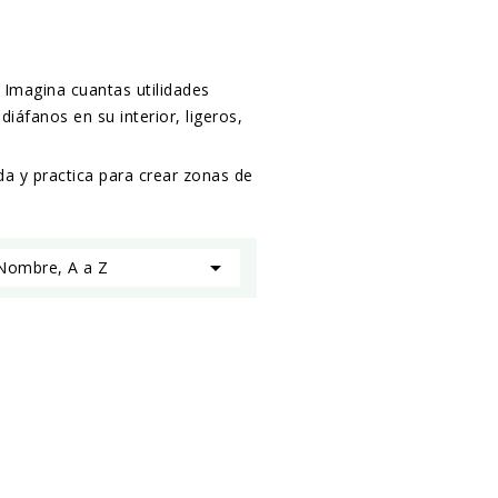
Imagina cuantas utilidades
iáfanos en su interior, ligeros,
da y practica para crear zonas de

:
Nombre, A a Z