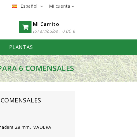
Español
Mi cuenta


Mi Carrito
(0) artículos , 0,00 €
PLANTAS
 PARA 6 COMENSALES
6 COMENSALES
r madera 28 mm. MADERA