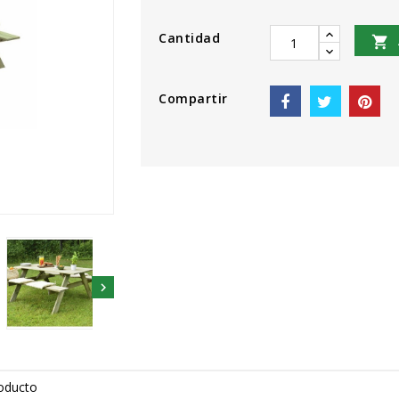
Cantidad

Compartir

roducto