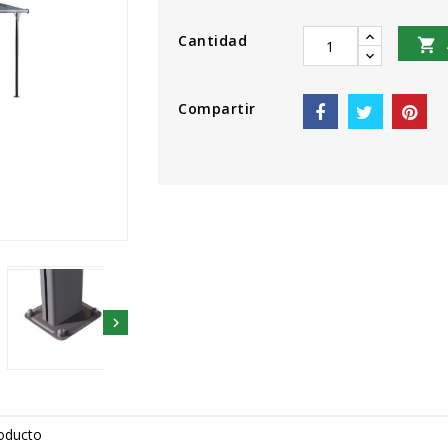
Cantidad

Compartir

roducto