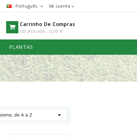
Português
Mi cuenta


Carrinho De Compras
(0) artículos , 0,00 €
PLANTAS

:
Nome, de A a Z