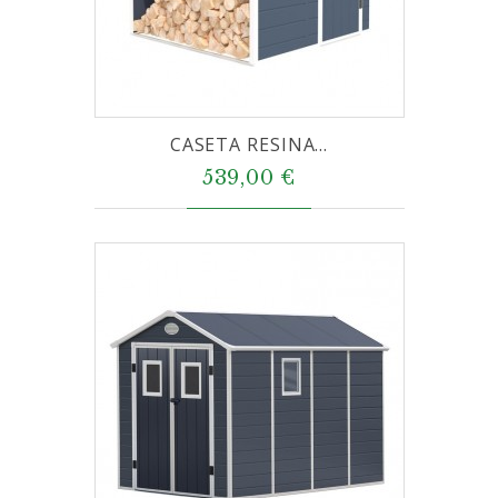
CASETA RESINA...
539,00 €