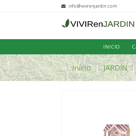
info@vivirenjardin.com
INICIO
C
Início
JARDÍN