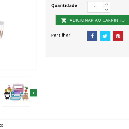
Quantidade
ADICIONAR AO CARRINHO

Partilhar

to