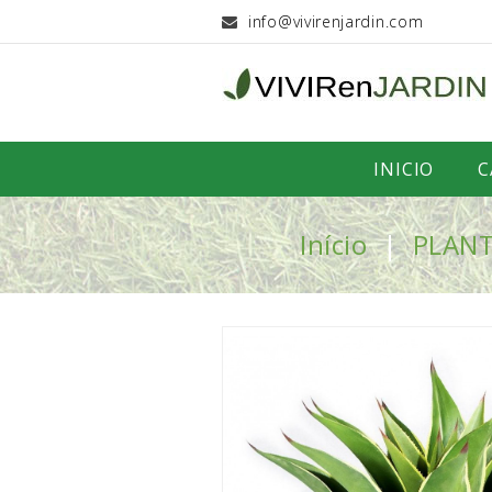
info@vivirenjardin.com
INICIO
C
Início
PLAN