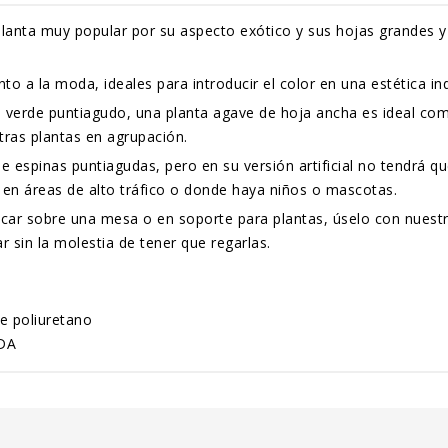
 planta muy popular por su aspecto exótico y sus hojas grandes y 
to a la moda, ideales para introducir el color en una estética i
e verde puntiagudo, una planta agave de hoja ancha es ideal com
ras plantas en agrupación.
e espinas puntiagudas, pero en su versión artificial no tendrá q
 en áreas de alto tráfico o donde haya niños o mascotas.
ar sobre una mesa o en soporte para plantas, úselo con nuestras
r sin la molestia de tener que regarlas.
de poliuretano
DA