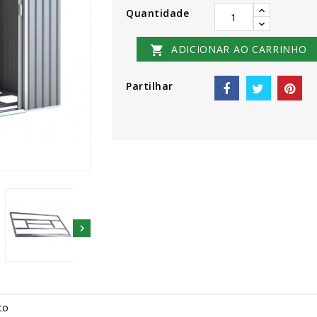
Quantidade
ADICIONAR AO CARRINHO

Partilhar

to